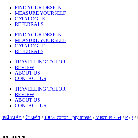
FIND YOUR DESIGN
MEASURE YOURSELF
CATALOGUE
REFERRALS
FIND YOUR DESIGN
MEASURE YOURSELF
CATALOGUE
REFERRALS
TRAVELLING TAILOR
REVIEW
ABOUT US
CONTACT US
TRAVELLING TAILOR
REVIEW
ABOUT US
CONTACT US
หน้าหลัก
/
ร้านค้า
/
100% cotton 1ply thread
/
Mischief-454
/
P
/
s
/ 