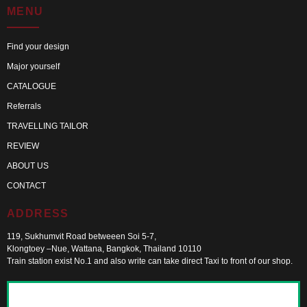
MENU
Find your design
Major yourself
CATALOGUE
Referrals
TRAVELLING TAILOR
REVIEW
ABOUT US
CONTACT
ADDRESS
119, Sukhumvit Road betweeen Soi 5-7,
Klongtoey –Nue, Wattana, Bangkok, Thailand 10110
Train station exist No.1 and also write can take direct Taxi to front of our shop.