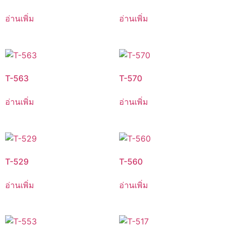
อ่านเพิ่ม
อ่านเพิ่ม
T-563
T-570
อ่านเพิ่ม
อ่านเพิ่ม
T-529
T-560
อ่านเพิ่ม
อ่านเพิ่ม