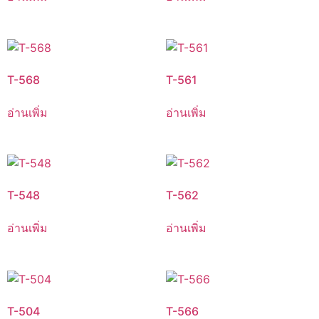
T-568
T-561
อ่านเพิ่ม
อ่านเพิ่ม
T-548
T-562
อ่านเพิ่ม
อ่านเพิ่ม
T-504
T-566