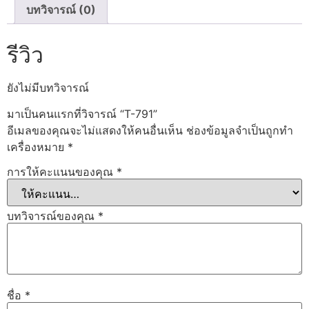
บทวิจารณ์ (0)
รีวิว
ยังไม่มีบทวิจารณ์
มาเป็นคนแรกที่วิจารณ์ “T-791”
อีเมลของคุณจะไม่แสดงให้คนอื่นเห็น
ช่องข้อมูลจำเป็นถูกทำ
เครื่องหมาย
*
การให้คะแนนของคุณ
*
บทวิจารณ์ของคุณ
*
ชื่อ
*