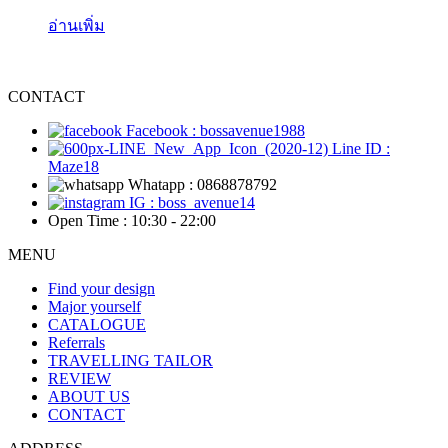
อ่านเพิ่ม
CONTACT
Facebook : bossavenue1988
Line ID :
Maze18
Whatapp : 0868878792
IG : boss_avenue14
Open Time : 10:30 - 22:00
MENU
Find your design
Major yourself
CATALOGUE
Referrals
TRAVELLING TAILOR
REVIEW
ABOUT US
CONTACT