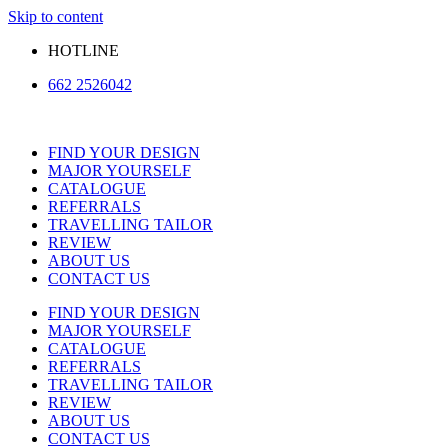
Skip to content
HOTLINE
662 2526042
FIND YOUR DESIGN
MAJOR YOURSELF
CATALOGUE
REFERRALS
TRAVELLING TAILOR
REVIEW
ABOUT US
CONTACT US
FIND YOUR DESIGN
MAJOR YOURSELF
CATALOGUE
REFERRALS
TRAVELLING TAILOR
REVIEW
ABOUT US
CONTACT US