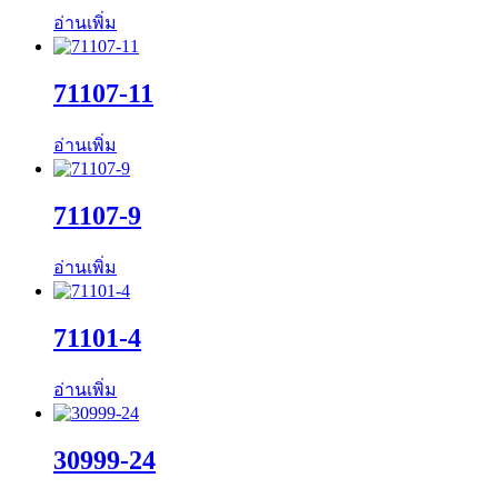
อ่านเพิ่ม
71107-11
อ่านเพิ่ม
71107-9
อ่านเพิ่ม
71101-4
อ่านเพิ่ม
30999-24