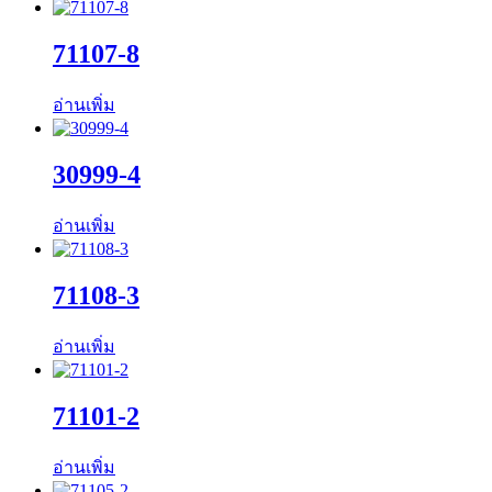
71107-8
อ่านเพิ่ม
30999-4
อ่านเพิ่ม
71108-3
อ่านเพิ่ม
71101-2
อ่านเพิ่ม