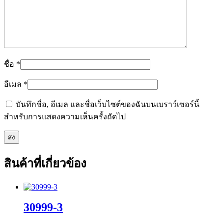
ชื่อ
*
อีเมล
*
บันทึกชื่อ, อีเมล และชื่อเว็บไซต์ของฉันบนเบราว์เซอร์นี้
สำหรับการแสดงความเห็นครั้งถัดไป
สินค้าที่เกี่ยวข้อง
30999-3