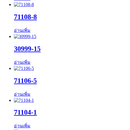
71108-8
อ่านเพิ่ม
30999-15
อ่านเพิ่ม
71106-5
อ่านเพิ่ม
71104-1
อ่านเพิ่ม