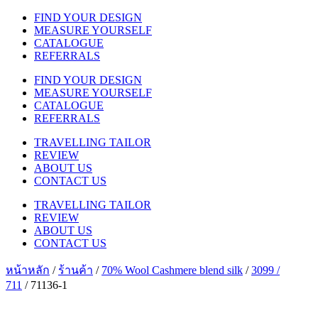
FIND YOUR DESIGN
MEASURE YOURSELF
CATALOGUE
REFERRALS
FIND YOUR DESIGN
MEASURE YOURSELF
CATALOGUE
REFERRALS
TRAVELLING TAILOR
REVIEW
ABOUT US
CONTACT US
TRAVELLING TAILOR
REVIEW
ABOUT US
CONTACT US
หน้าหลัก
/
ร้านค้า
/
70% Wool Cashmere blend silk
/
3099 /
711
/ 71136-1