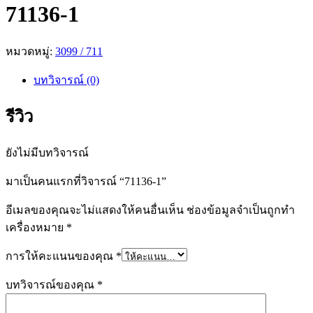
71136-1
หมวดหมู่:
3099 / 711
บทวิจารณ์ (0)
รีวิว
ยังไม่มีบทวิจารณ์
มาเป็นคนแรกที่วิจารณ์ “71136-1”
อีเมลของคุณจะไม่แสดงให้คนอื่นเห็น
ช่องข้อมูลจำเป็นถูกทำ
เครื่องหมาย
*
การให้คะแนนของคุณ
*
บทวิจารณ์ของคุณ
*