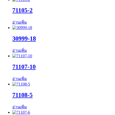
71105-2
อ่านเพิ่ม
30999-18
อ่านเพิ่ม
71107-10
อ่านเพิ่ม
71108-5
อ่านเพิ่ม