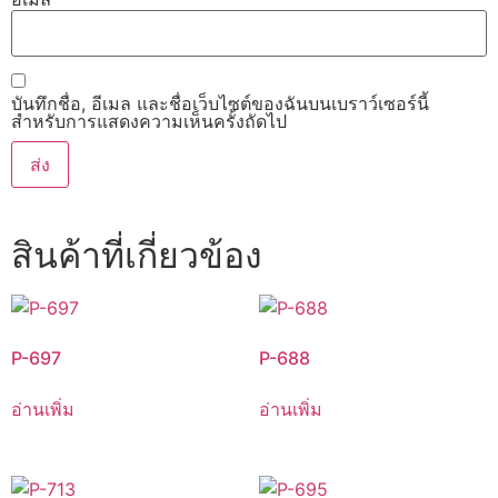
บันทึกชื่อ, อีเมล และชื่อเว็บไซต์ของฉันบนเบราว์เซอร์นี้
สำหรับการแสดงความเห็นครั้งถัดไป
สินค้าที่เกี่ยวข้อง
P-697
P-688
อ่านเพิ่ม
อ่านเพิ่ม