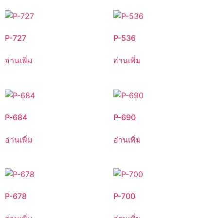
P-727
P-536
อ่านเพิ่ม
อ่านเพิ่ม
P-684
P-690
อ่านเพิ่ม
อ่านเพิ่ม
P-678
P-700