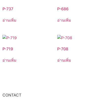
P-737
P-686
อ่านเพิ่ม
อ่านเพิ่ม
P-719
P-708
อ่านเพิ่ม
อ่านเพิ่ม
CONTACT