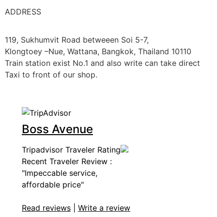
ADDRESS
119, Sukhumvit Road betweeen Soi 5-7,
Klongtoey –Nue, Wattana, Bangkok, Thailand 10110
Train station exist No.1 and also write can take direct
Taxi to front of our shop.
Boss Avenue
Tripadvisor Traveler Rating
Recent Traveler Review :
"Impeccable service,
affordable price"
Read reviews
|
Write a review