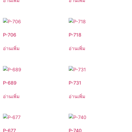
อ่านเพิ่ม
อ่านเพิ่ม
P-706
P-718
อ่านเพิ่ม
อ่านเพิ่ม
P-689
P-731
อ่านเพิ่ม
อ่านเพิ่ม
P-677
P-740