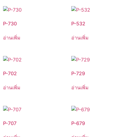
P-730
P-532
อ่านเพิ่ม
อ่านเพิ่ม
P-702
P-729
อ่านเพิ่ม
อ่านเพิ่ม
P-707
P-679