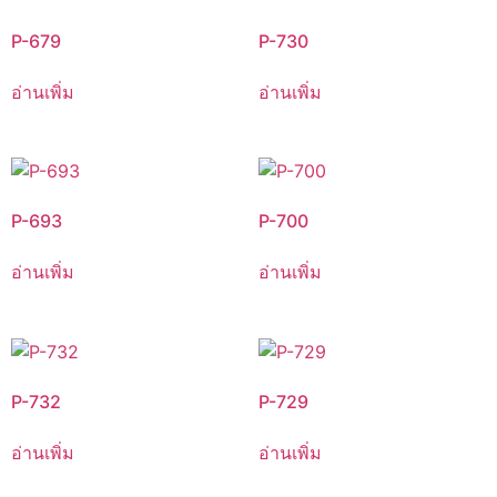
P-679
P-730
อ่านเพิ่ม
อ่านเพิ่ม
P-693
P-700
อ่านเพิ่ม
อ่านเพิ่ม
P-732
P-729
อ่านเพิ่ม
อ่านเพิ่ม