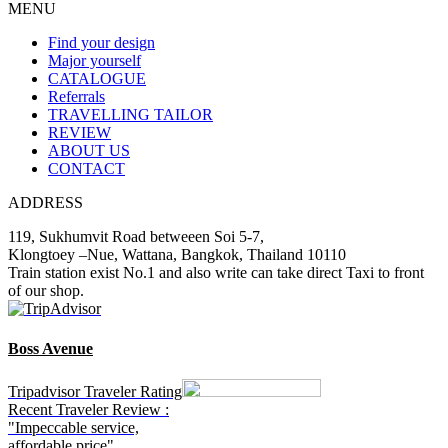
MENU
Find your design
Major yourself
CATALOGUE
Referrals
TRAVELLING TAILOR
REVIEW
ABOUT US
CONTACT
ADDRESS
119, Sukhumvit Road betweeen Soi 5-7,
Klongtoey –Nue, Wattana, Bangkok, Thailand 10110
Train station exist No.1 and also write can take direct Taxi to front
of our shop.
Boss Avenue
Tripadvisor Traveler Rating
Recent Traveler Review :
"Impeccable service,
affordable price"