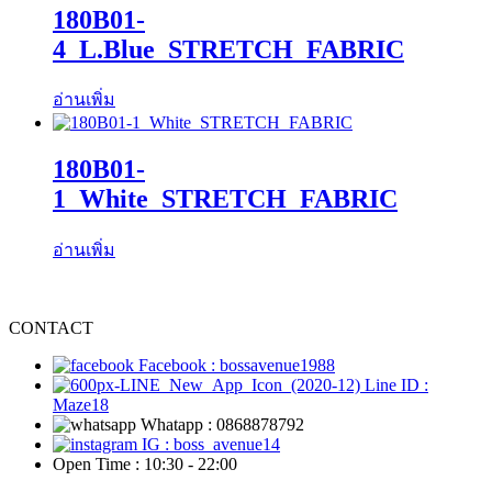
180B01-
4_L.Blue_STRETCH_FABRIC
อ่านเพิ่ม
180B01-
1_White_STRETCH_FABRIC
อ่านเพิ่ม
CONTACT
Facebook : bossavenue1988
Line ID :
Maze18
Whatapp : 0868878792
IG : boss_avenue14
Open Time : 10:30 - 22:00