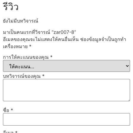
รีวิว
ยังไม่มีบทวิจารณ์
มาเป็นคนแรกที่วิจารณ์ “zar007-8”
อีเมลของคุณจะไม่แสดงให้คนอื่นเห็น
ช่องข้อมูลจำเป็นถูกทำ
เครื่องหมาย
*
การให้คะแนนของคุณ
*
บทวิจารณ์ของคุณ
*
ชื่อ
*
อีเมล
*