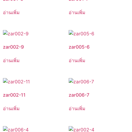
อ่านเพิ่ม
อ่านเพิ่ม
zar002-9
zar005-6
อ่านเพิ่ม
อ่านเพิ่ม
zar002-11
zar006-7
อ่านเพิ่ม
อ่านเพิ่ม