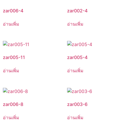
zar006-4
zar002-4
อ่านเพิ่ม
อ่านเพิ่ม
zar005-11
zar005-4
อ่านเพิ่ม
อ่านเพิ่ม
zar006-8
zar003-6
อ่านเพิ่ม
อ่านเพิ่ม