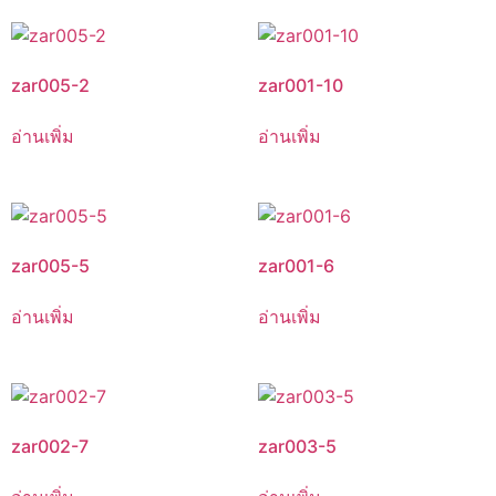
zar005-2
zar001-10
อ่านเพิ่ม
อ่านเพิ่ม
zar005-5
zar001-6
อ่านเพิ่ม
อ่านเพิ่ม
zar002-7
zar003-5