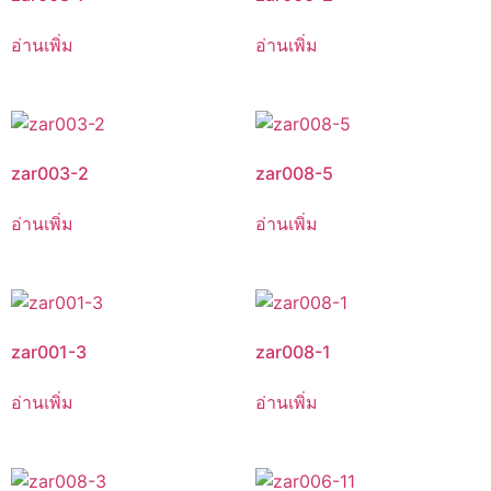
อ่านเพิ่ม
อ่านเพิ่ม
zar003-2
zar008-5
อ่านเพิ่ม
อ่านเพิ่ม
zar001-3
zar008-1
อ่านเพิ่ม
อ่านเพิ่ม