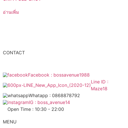
อ่านเพิ่ม
CONTACT
Facebook : bossavenue1988
Line ID :
Maze18
Whatapp : 0868878792
IG : boss_avenue14
Open Time : 10:30 - 22:00
MENU