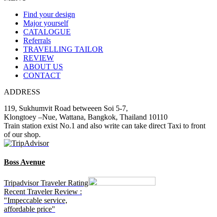
Find your design
Major yourself
CATALOGUE
Referrals
TRAVELLING TAILOR
REVIEW
ABOUT US
CONTACT
ADDRESS
119, Sukhumvit Road betweeen Soi 5-7,
Klongtoey –Nue, Wattana, Bangkok, Thailand 10110
Train station exist No.1 and also write can take direct Taxi to front
of our shop.
Boss Avenue
Tripadvisor Traveler Rating
Recent Traveler Review :
"Impeccable service,
affordable price"