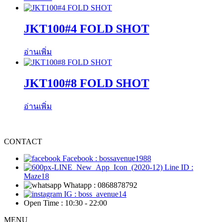
JKT100#4 FOLD SHOT
อ่านเพิ่ม
JKT100#8 FOLD SHOT
อ่านเพิ่ม
CONTACT
Facebook : bossavenue1988
Line ID :
Maze18
Whatapp : 0868878792
IG : boss_avenue14
Open Time : 10:30 - 22:00
MENU