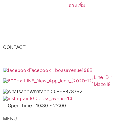
อ่านเพิ่ม
CONTACT
Facebook : bossavenue1988
Line ID :
Maze18
Whatapp : 0868878792
IG : boss_avenue14
Open Time : 10:30 - 22:00
MENU