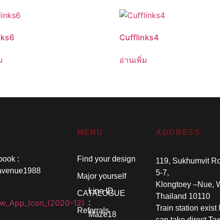
nks6
Cufflinks4
ม
อ่านเพิ่ม
MENU
ADDRESS
ook :
Find your design
119, Sukhumvit R
avenue1988
5-7,
Major yourself
Klongtoey –Nue, 
Line ID
CATALOGUE
Thailand 10110
:
Train station exist
Referrals
Maze18
can take direct Taxi