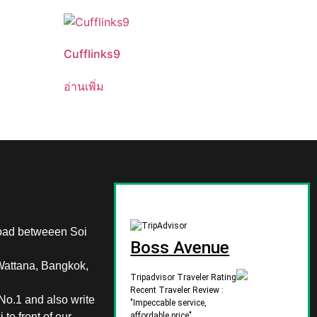
Cufflinks9
อ่านเพิ่ม
oad betweeen Soi
Boss Avenue
Wattana, Bangkok,
Tripadvisor Traveler Rating
Recent Traveler Review :
 No.1 and also write
"Impeccable service,
 to front of our
affordable price"