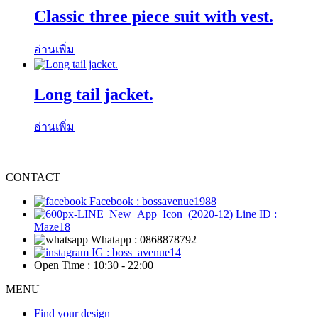
Classic three piece suit with vest.
อ่านเพิ่ม
Long tail jacket.
อ่านเพิ่ม
CONTACT
Facebook : bossavenue1988
Line ID :
Maze18
Whatapp : 0868878792
IG : boss_avenue14
Open Time : 10:30 - 22:00
MENU
Find your design