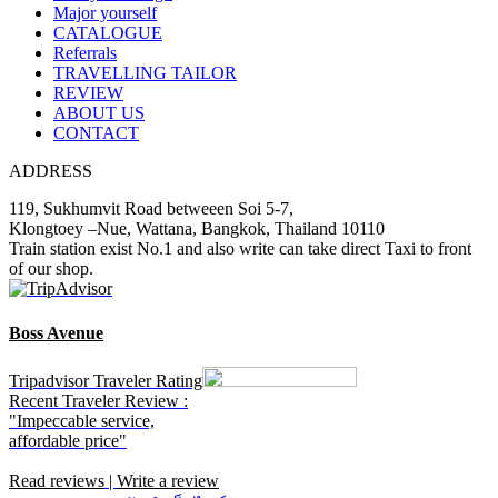
Major yourself
CATALOGUE
Referrals
TRAVELLING TAILOR
REVIEW
ABOUT US
CONTACT
ADDRESS
119, Sukhumvit Road betweeen Soi 5-7,
Klongtoey –Nue, Wattana, Bangkok, Thailand 10110
Train station exist No.1 and also write can take direct Taxi to front
of our shop.
Boss Avenue
Tripadvisor Traveler Rating
Recent Traveler Review :
"Impeccable service,
affordable price"
Read reviews
|
Write a review