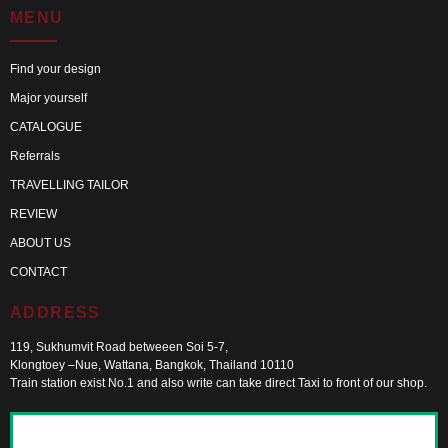
MENU
Find your design
Major yourself
CATALOGUE
Referrals
TRAVELLING TAILOR
REVIEW
ABOUT US
CONTACT
ADDRESS
119, Sukhumvit Road betweeen Soi 5-7,
Klongtoey –Nue, Wattana, Bangkok, Thailand 10110
Train station exist No.1 and also write can take direct Taxi to front of our shop.