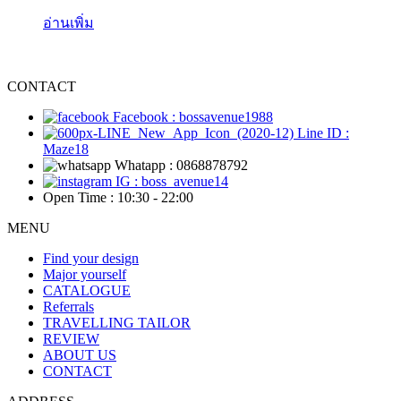
อ่านเพิ่ม
CONTACT
Facebook : bossavenue1988
Line ID :
Maze18
Whatapp : 0868878792
IG : boss_avenue14
Open Time : 10:30 - 22:00
MENU
Find your design
Major yourself
CATALOGUE
Referrals
TRAVELLING TAILOR
REVIEW
ABOUT US
CONTACT