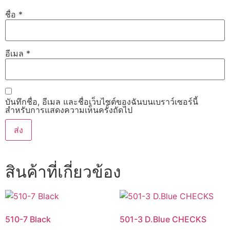
ชื่อ
*
อีเมล
*
บันทึกชื่อ, อีเมล และชื่อเว็บไซต์ของฉันบนเบราว์เซอร์นี้
สำหรับการแสดงความเห็นครั้งถัดไป
สินค้าที่เกี่ยวข้อง
510-7 Black
501-3 D.Blue CHECKS