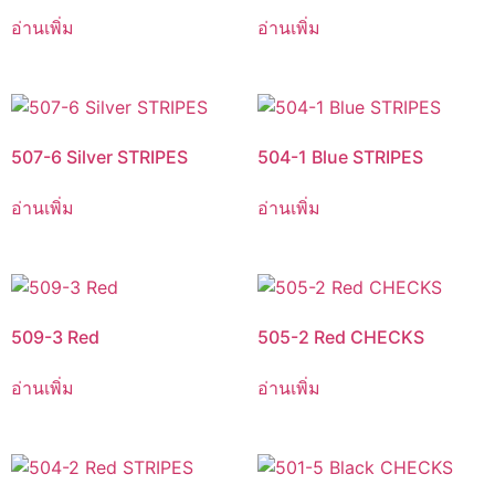
อ่านเพิ่ม
อ่านเพิ่ม
507-6 Silver STRIPES
504-1 Blue STRIPES
อ่านเพิ่ม
อ่านเพิ่ม
509-3 Red
505-2 Red CHECKS
อ่านเพิ่ม
อ่านเพิ่ม