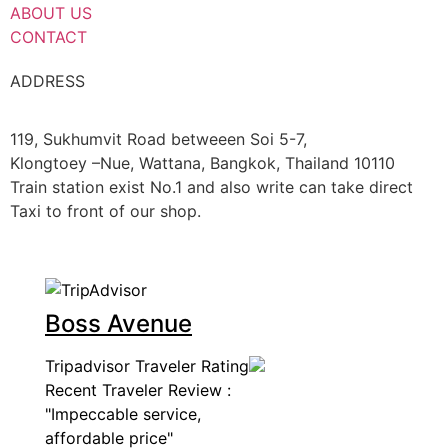
ABOUT US
CONTACT
ADDRESS
119, Sukhumvit Road betweeen Soi 5-7,
Klongtoey –Nue, Wattana, Bangkok, Thailand 10110
Train station exist No.1 and also write can take direct
Taxi to front of our shop.
Boss Avenue
Tripadvisor Traveler Rating
Recent Traveler Review :
"Impeccable service,
affordable price"