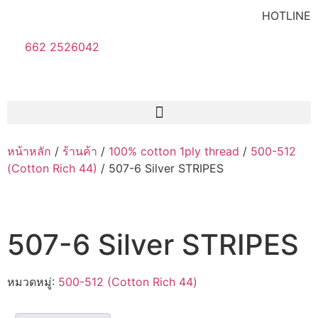
HOTLINE
662 2526042
หน้าหลัก
/
ร้านค้า
/
100% cotton 1ply thread
/
500-512
(Cotton Rich 44)
/ 507-6 Silver STRIPES
507-6 Silver STRIPES
หมวดหมู่:
500-512 (Cotton Rich 44)