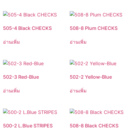
505-4 Black CHECKS
508-8 Plum CHECKS
อ่านเพิ่ม
อ่านเพิ่ม
502-3 Red-Blue
502-2 Yellow-Blue
อ่านเพิ่ม
อ่านเพิ่ม
500-2 L.Blue STRIPES
508-8 Black CHECKS