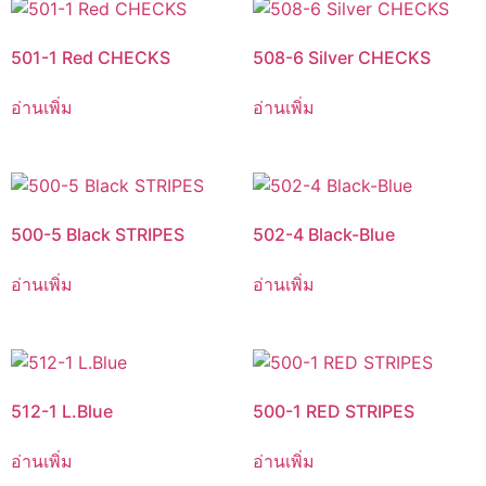
501-1 Red CHECKS
508-6 Silver CHECKS
อ่านเพิ่ม
อ่านเพิ่ม
500-5 Black STRIPES
502-4 Black-Blue
อ่านเพิ่ม
อ่านเพิ่ม
512-1 L.Blue
500-1 RED STRIPES
อ่านเพิ่ม
อ่านเพิ่ม