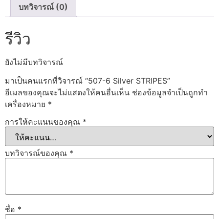
บทวิจารณ์ (0)
รีวิว
ยังไม่มีบทวิจารณ์
มาเป็นคนแรกที่วิจารณ์ “507-6 Silver STRIPES”
อีเมลของคุณจะไม่แสดงให้คนอื่นเห็น
ช่องข้อมูลจำเป็นถูกทำ
เครื่องหมาย
*
การให้คะแนนของคุณ
*
บทวิจารณ์ของคุณ
*
ชื่อ
*