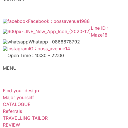
Facebook : bossavenue1988
Line ID :
Maze18
Whatapp : 0868878792
IG : boss_avenue14
Open Time : 10:30 - 22:00
MENU
Find your design
Major yourself
CATALOGUE
Referrals
TRAVELLING TAILOR
REVIEW