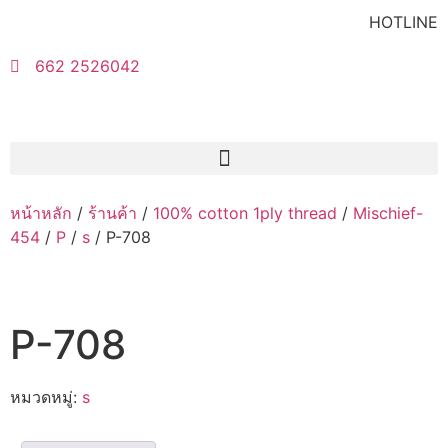
HOTLINE
662 2526042
หน้าหลัก
/
ร้านค้า
/
100% cotton 1ply thread
/
Mischief-
454
/
P
/
s
/ P-708
P-708
หมวดหมู่:
s