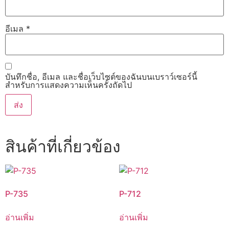
อีเมล
*
บันทึกชื่อ, อีเมล และชื่อเว็บไซต์ของฉันบนเบราว์เซอร์นี้
สำหรับการแสดงความเห็นครั้งถัดไป
สินค้าที่เกี่ยวข้อง
P-735
P-712
อ่านเพิ่ม
อ่านเพิ่ม