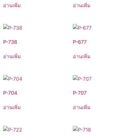
อ่านเพิ่ม
อ่านเพิ่ม
P-738
P-677
อ่านเพิ่ม
อ่านเพิ่ม
P-704
P-707
อ่านเพิ่ม
อ่านเพิ่ม