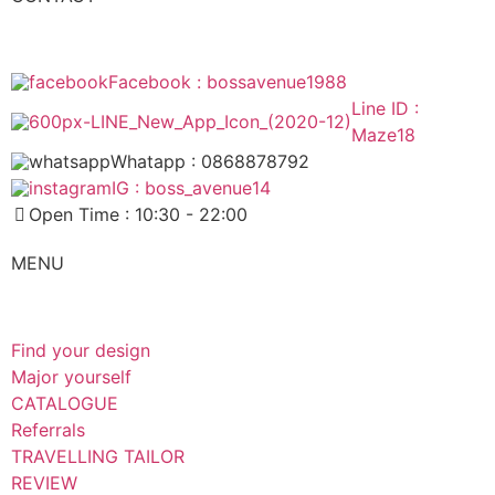
Facebook : bossavenue1988
Line ID :
Maze18
Whatapp : 0868878792
IG : boss_avenue14
Open Time : 10:30 - 22:00
MENU
Find your design
Major yourself
CATALOGUE
Referrals
TRAVELLING TAILOR
REVIEW