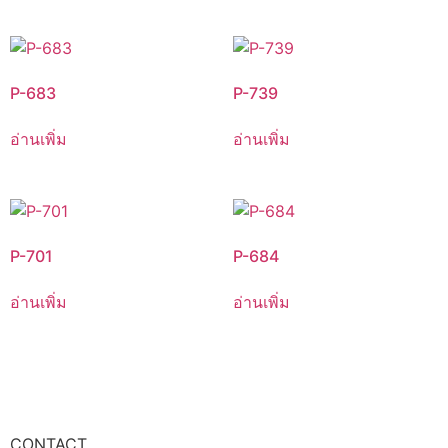
P-683
P-739
อ่านเพิ่ม
อ่านเพิ่ม
P-701
P-684
อ่านเพิ่ม
อ่านเพิ่ม
CONTACT