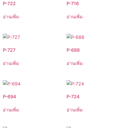
P-722
P-716
อ่านเพิ่ม
อ่านเพิ่ม
P-727
P-688
อ่านเพิ่ม
อ่านเพิ่ม
P-694
P-724
อ่านเพิ่ม
อ่านเพิ่ม