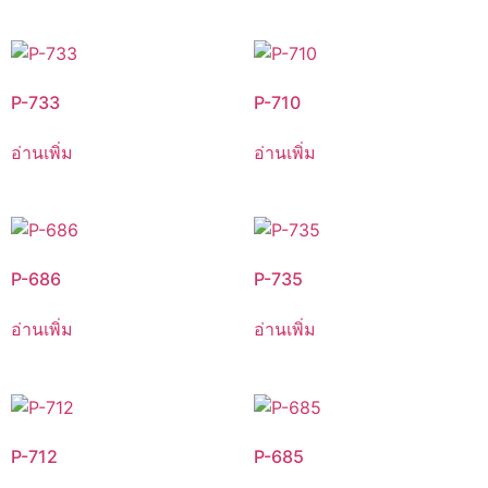
P-733
P-710
อ่านเพิ่ม
อ่านเพิ่ม
P-686
P-735
อ่านเพิ่ม
อ่านเพิ่ม
P-712
P-685