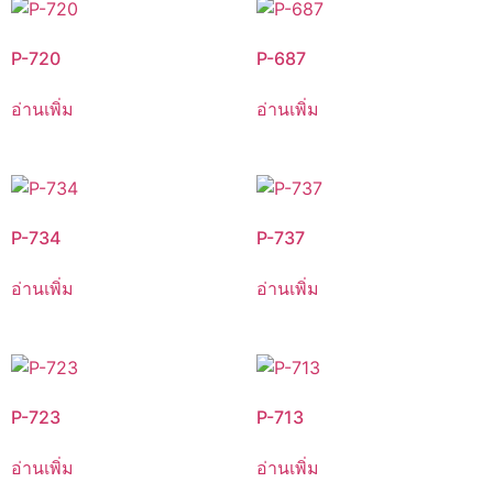
P-720
P-687
อ่านเพิ่ม
อ่านเพิ่ม
P-734
P-737
อ่านเพิ่ม
อ่านเพิ่ม
P-723
P-713
อ่านเพิ่ม
อ่านเพิ่ม