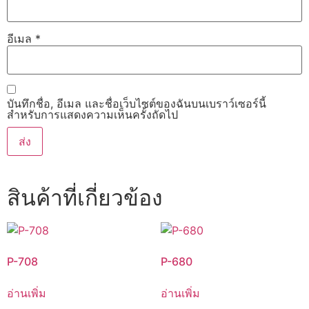
อีเมล
*
บันทึกชื่อ, อีเมล และชื่อเว็บไซต์ของฉันบนเบราว์เซอร์นี้
สำหรับการแสดงความเห็นครั้งถัดไป
สินค้าที่เกี่ยวข้อง
P-708
P-680
อ่านเพิ่ม
อ่านเพิ่ม