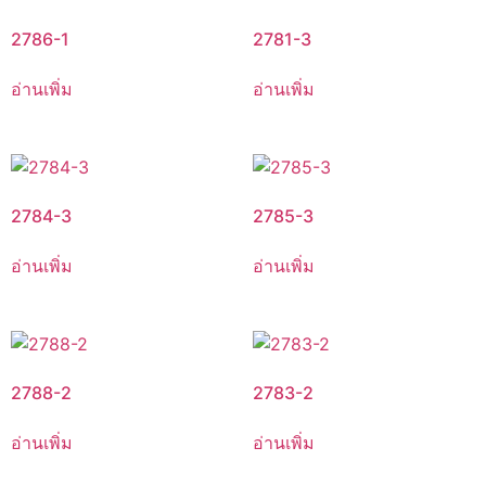
2786-1
2781-3
อ่านเพิ่ม
อ่านเพิ่ม
2784-3
2785-3
อ่านเพิ่ม
อ่านเพิ่ม
2788-2
2783-2
อ่านเพิ่ม
อ่านเพิ่ม