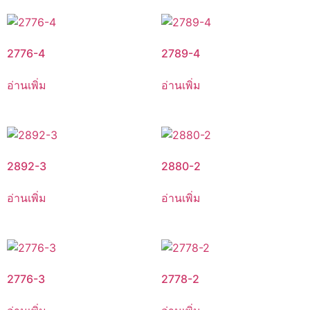
2776-4
2789-4
อ่านเพิ่ม
อ่านเพิ่ม
2892-3
2880-2
อ่านเพิ่ม
อ่านเพิ่ม
2776-3
2778-2