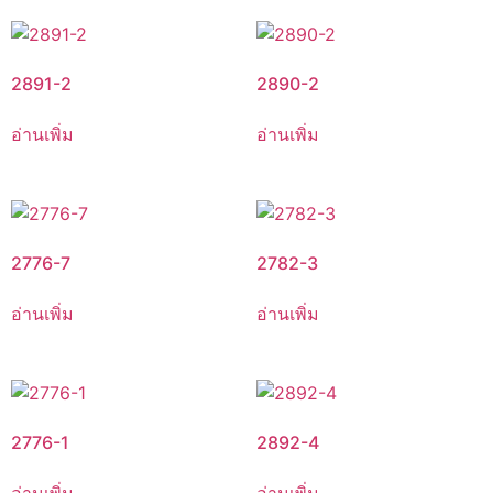
2891-2
2890-2
อ่านเพิ่ม
อ่านเพิ่ม
2776-7
2782-3
อ่านเพิ่ม
อ่านเพิ่ม
2776-1
2892-4