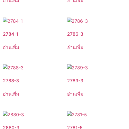
อ่านเพิ่ม
อ่านเพิ่ม
2784-1
2786-3
อ่านเพิ่ม
อ่านเพิ่ม
2788-3
2789-3
อ่านเพิ่ม
อ่านเพิ่ม
2880-3
2781-5