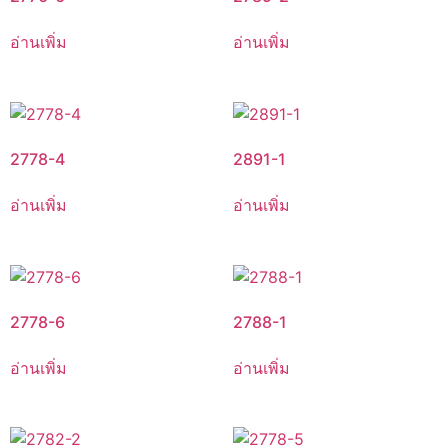
อ่านเพิ่ม
อ่านเพิ่ม
2778-4
2891-1
อ่านเพิ่ม
อ่านเพิ่ม
2778-6
2788-1
อ่านเพิ่ม
อ่านเพิ่ม