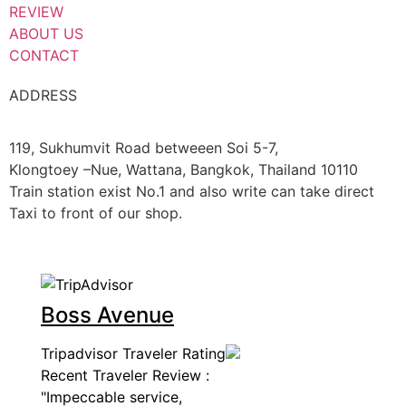
REVIEW
ABOUT US
CONTACT
ADDRESS
119, Sukhumvit Road betweeen Soi 5-7,
Klongtoey –Nue, Wattana, Bangkok, Thailand 10110
Train station exist No.1 and also write can take direct
Taxi to front of our shop.
Boss Avenue
Tripadvisor Traveler Rating
Recent Traveler Review :
"Impeccable service,