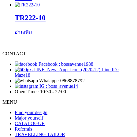
TR222-10
อ่านเพิ่ม
CONTACT
Facebook : bossavenue1988
Line ID :
Maze18
Whatapp : 0868878792
IG : boss_avenue14
Open Time : 10:30 - 22:00
MENU
Find your design
Major yourself
CATALOGUE
Referrals
TRAVELLING TAILOR