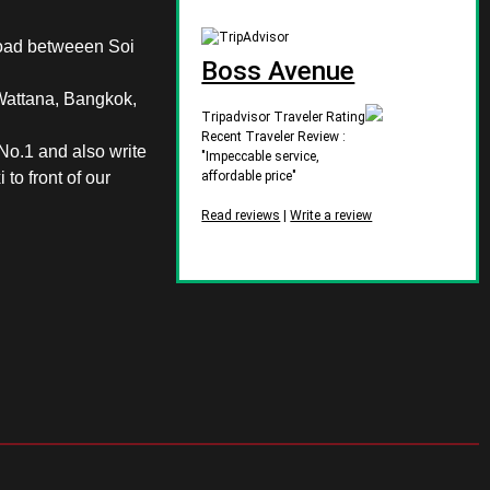
oad betweeen Soi
Boss Avenue
Wattana, Bangkok,
Tripadvisor Traveler Rating
Recent Traveler Review :
 No.1 and also write
"Impeccable service,
 to front of our
affordable price"
Read reviews
|
Write a review