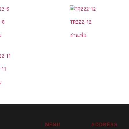
-6
TR222-12
ม
อ่านเพิ่ม
-11
ม
MENU
ADDRESS