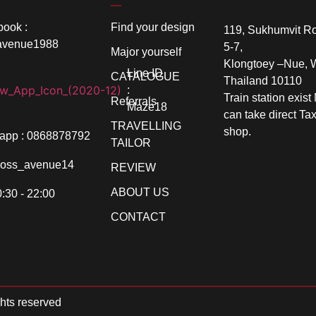
ook :
Find your design
119, Sukhumvit R
avenue1988
5-7,
Major yourself
Klongtoey –Nue, 
Line ID
CATALOGUE
Thailand 10110
:
Train station exist
Referrals
Maze18
can take direct Taxi
TRAVELLING
shop.
app : 0868878792
TAILOR
 boss_avenue14
REVIEW
ABOUT US
:30 - 22:00
CONTACT
ights reserved