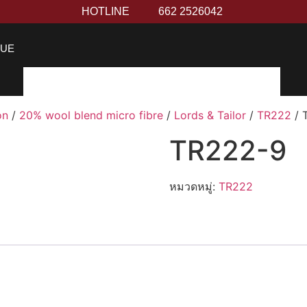
HOTLINE
662 2526042
GUE
on
/
20% wool blend micro fibre
/
Lords & Tailor
/
TR222
/ 
TR222-9
หมวดหมู่:
TR222