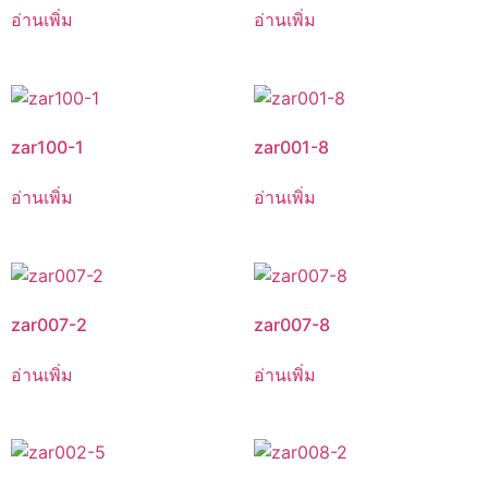
อ่านเพิ่ม
อ่านเพิ่ม
zar100-1
zar001-8
อ่านเพิ่ม
อ่านเพิ่ม
zar007-2
zar007-8
อ่านเพิ่ม
อ่านเพิ่ม