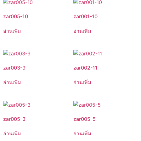
zar005-10
zar001-10
อ่านเพิ่ม
อ่านเพิ่ม
zar003-9
zar002-11
อ่านเพิ่ม
อ่านเพิ่ม
zar005-3
zar005-5
อ่านเพิ่ม
อ่านเพิ่ม