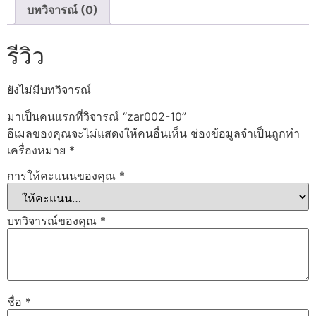
บทวิจารณ์ (0)
รีวิว
ยังไม่มีบทวิจารณ์
มาเป็นคนแรกที่วิจารณ์ “zar002-10”
อีเมลของคุณจะไม่แสดงให้คนอื่นเห็น
ช่องข้อมูลจำเป็นถูกทำ
เครื่องหมาย
*
การให้คะแนนของคุณ
*
บทวิจารณ์ของคุณ
*
ชื่อ
*