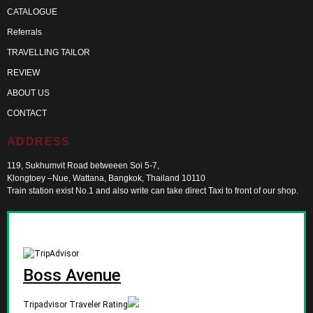
CATALOGUE
Referrals
TRAVELLING TAILOR
REVIEW
ABOUT US
CONTACT
ADDRESS
119, Sukhumvit Road betweeen Soi 5-7,
Klongtoey –Nue, Wattana, Bangkok, Thailand 10110
Train station exist No.1 and also write can take direct Taxi to front of our shop.
Boss Avenue
Tripadvisor Traveler Rating