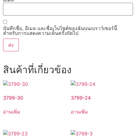
บันทึกชื่อ, อีเมล และชื่อเว็บไซต์ของฉันบนเบราว์เซอร์นี้
สำหรับการแสดงความเห็นครั้งถัดไป
สินค้าที่เกี่ยวข้อง
3799-30
3799-24
อ่านเพิ่ม
อ่านเพิ่ม