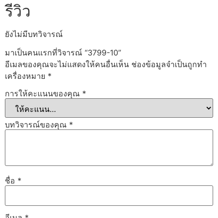
รีวิว
ยังไม่มีบทวิจารณ์
มาเป็นคนแรกที่วิจารณ์ “3799-10”
อีเมลของคุณจะไม่แสดงให้คนอื่นเห็น
ช่องข้อมูลจำเป็นถูกทำ
เครื่องหมาย
*
การให้คะแนนของคุณ
*
บทวิจารณ์ของคุณ
*
ชื่อ
*
อีเมล
*