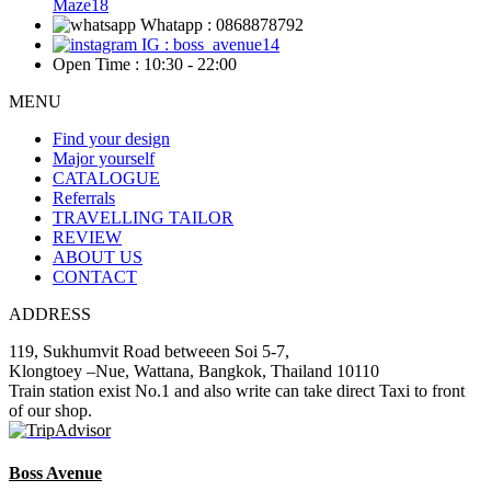
Maze18
Whatapp : 0868878792
IG : boss_avenue14
Open Time : 10:30 - 22:00
MENU
Find your design
Major yourself
CATALOGUE
Referrals
TRAVELLING TAILOR
REVIEW
ABOUT US
CONTACT
ADDRESS
119, Sukhumvit Road betweeen Soi 5-7,
Klongtoey –Nue, Wattana, Bangkok, Thailand 10110
Train station exist No.1 and also write can take direct Taxi to front
of our shop.
Boss Avenue