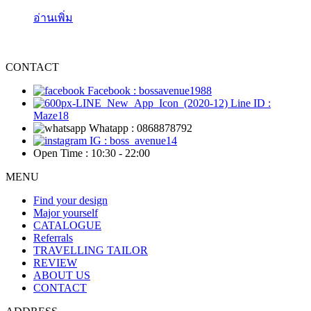
อ่านเพิ่ม
CONTACT
Facebook : bossavenue1988
Line ID :
Maze18
Whatapp : 0868878792
IG : boss_avenue14
Open Time : 10:30 - 22:00
MENU
Find your design
Major yourself
CATALOGUE
Referrals
TRAVELLING TAILOR
REVIEW
ABOUT US
CONTACT