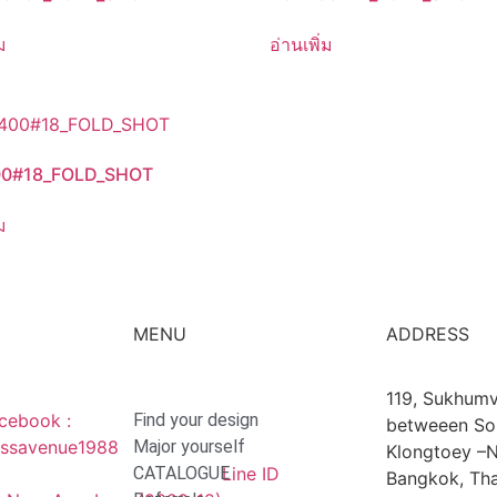
ม
อ่านเพิ่ม
0#18_FOLD_SHOT
ม
MENU
ADDRESS
119, Sukhumv
cebook :
Find your design
betweeen Soi
ssavenue1988
Major yourself
Klongtoey –N
CATALOGUE
Line ID
Bangkok, Tha