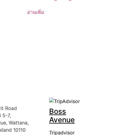
อ่านเพิ่ม
it Road
Boss
 5-7,
Avenue
ue, Wattana,
iland 10110
Tripadvisor