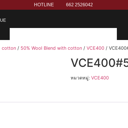
HOTLINE
662 2526042
GUE
 cotton
/
50% Wool Blend with cotton
/
VCE400
/ VCE400
VCE400#
หมวดหมู่:
VCE400