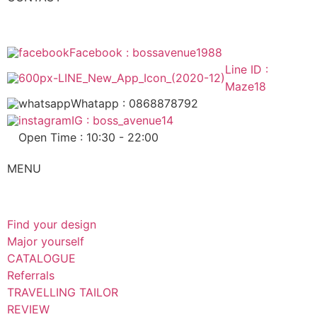
Facebook : bossavenue1988
Line ID :
Maze18
Whatapp : 0868878792
IG : boss_avenue14
Open Time : 10:30 - 22:00
MENU
Find your design
Major yourself
CATALOGUE
Referrals
TRAVELLING TAILOR
REVIEW