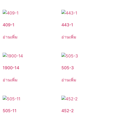
409-1
443-1
อ่านเพิ่ม
อ่านเพิ่ม
1900-14
505-3
อ่านเพิ่ม
อ่านเพิ่ม
505-11
452-2