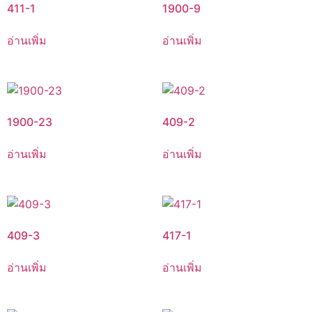
411-1
1900-9
อ่านเพิ่ม
อ่านเพิ่ม
1900-23
409-2
อ่านเพิ่ม
อ่านเพิ่ม
409-3
417-1
อ่านเพิ่ม
อ่านเพิ่ม