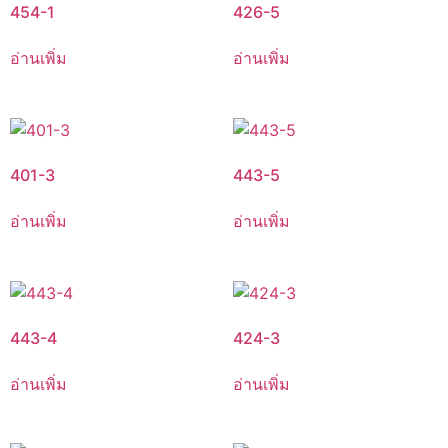
454-1
426-5
อ่านเพิ่ม
อ่านเพิ่ม
401-3
443-5
อ่านเพิ่ม
อ่านเพิ่ม
443-4
424-3
อ่านเพิ่ม
อ่านเพิ่ม