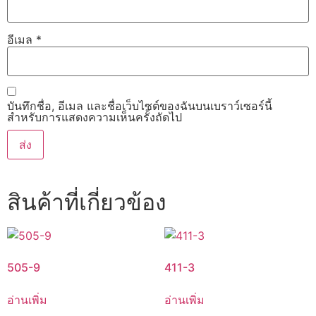
อีเมล
*
บันทึกชื่อ, อีเมล และชื่อเว็บไซต์ของฉันบนเบราว์เซอร์นี้
สำหรับการแสดงความเห็นครั้งถัดไป
สินค้าที่เกี่ยวข้อง
505-9
411-3
อ่านเพิ่ม
อ่านเพิ่ม