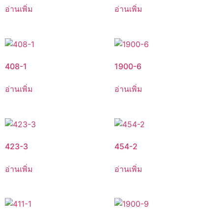
อ่านเพิ่ม
อ่านเพิ่ม
408-1
1900-6
อ่านเพิ่ม
อ่านเพิ่ม
423-3
454-2
อ่านเพิ่ม
อ่านเพิ่ม