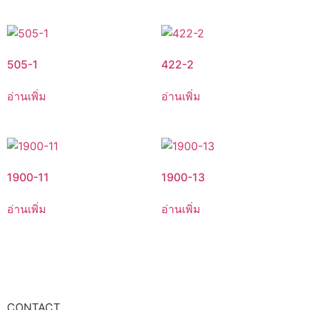
505-1
422-2
อ่านเพิ่ม
อ่านเพิ่ม
1900-11
1900-13
อ่านเพิ่ม
อ่านเพิ่ม
CONTACT