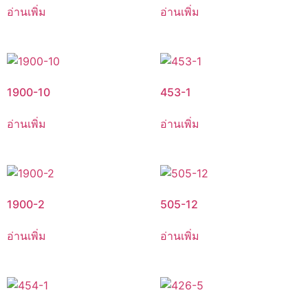
อ่านเพิ่ม
อ่านเพิ่ม
1900-10
453-1
อ่านเพิ่ม
อ่านเพิ่ม
1900-2
505-12
อ่านเพิ่ม
อ่านเพิ่ม