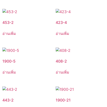
453-2
423-4
อ่านเพิ่ม
อ่านเพิ่ม
1900-5
408-2
อ่านเพิ่ม
อ่านเพิ่ม
443-2
1900-21