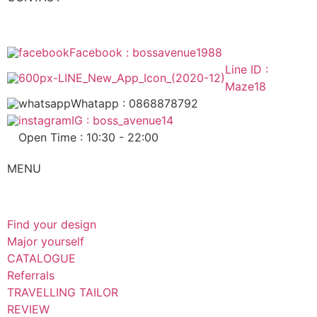
Facebook : bossavenue1988
Line ID :
Maze18
Whatapp : 0868878792
IG : boss_avenue14
Open Time : 10:30 - 22:00
MENU
Find your design
Major yourself
CATALOGUE
Referrals
TRAVELLING TAILOR
REVIEW