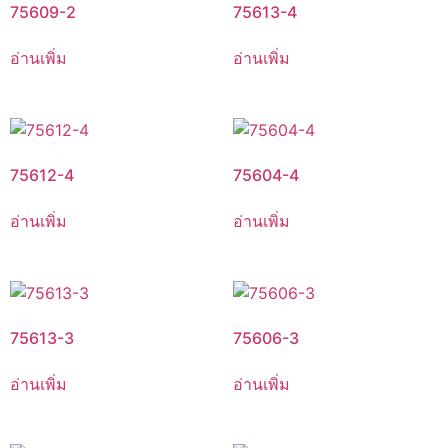
75609-2
75613-4
อ่านเพิ่ม
อ่านเพิ่ม
75612-4
75604-4
อ่านเพิ่ม
อ่านเพิ่ม
75613-3
75606-3
อ่านเพิ่ม
อ่านเพิ่ม