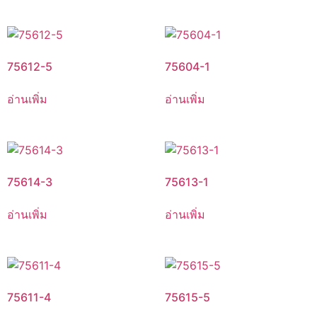
75612-5
75604-1
อ่านเพิ่ม
อ่านเพิ่ม
75614-3
75613-1
อ่านเพิ่ม
อ่านเพิ่ม
75611-4
75615-5