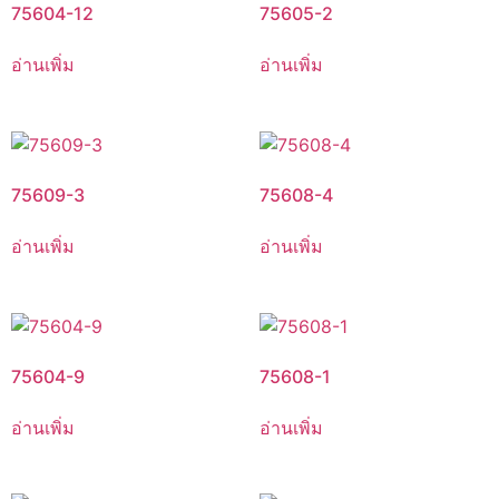
75604-12
75605-2
อ่านเพิ่ม
อ่านเพิ่ม
75609-3
75608-4
อ่านเพิ่ม
อ่านเพิ่ม
75604-9
75608-1
อ่านเพิ่ม
อ่านเพิ่ม