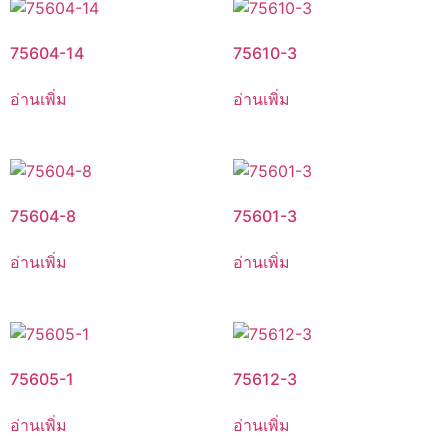
75604-14
75610-3
อ่านเพิ่ม
อ่านเพิ่ม
75604-8
75601-3
อ่านเพิ่ม
อ่านเพิ่ม
75605-1
75612-3
อ่านเพิ่ม
อ่านเพิ่ม