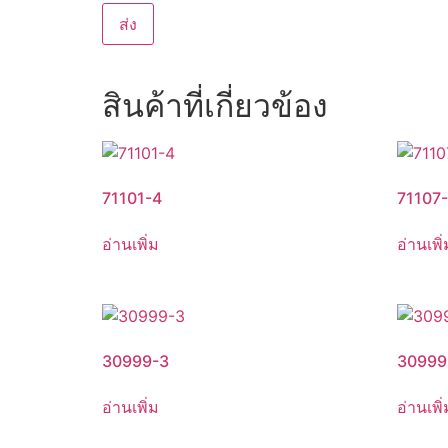
สินค้าที่เกี่ยวข้อง
71101-4
71107-
อ่านเพิ่ม
อ่านเพิ่
30999-3
30999
อ่านเพิ่ม
อ่านเพิ่