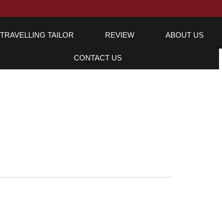
TRAVELLING TAILOR
REVIEW
ABOUT US
CONTACT US