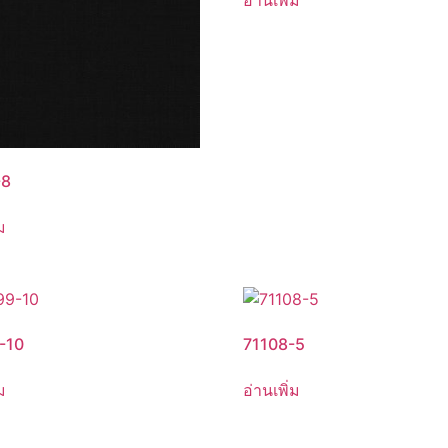
-8
ม
-10
71108-5
ม
อ่านเพิ่ม