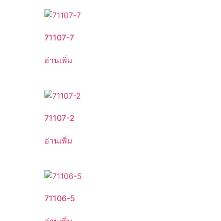
71107-7
อ่านเพิ่ม
71107-2
อ่านเพิ่ม
71106-5
อ่านเพิ่ม