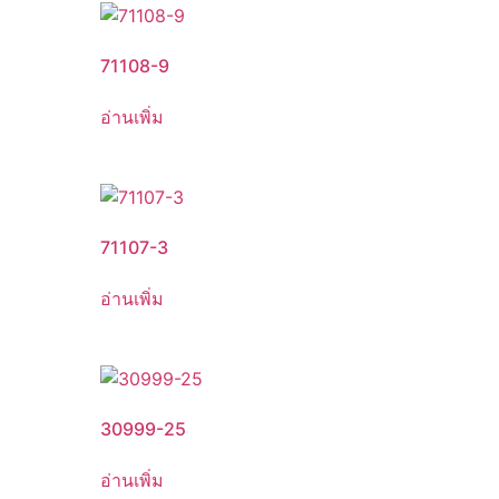
71108-9
อ่านเพิ่ม
71107-3
อ่านเพิ่ม
30999-25
อ่านเพิ่ม