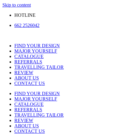
Skip to content
HOTLINE
662 2526042
FIND YOUR DESIGN
MAJOR YOURSELF
CATALOGUE
REFERRALS
TRAVELLING TAILOR
REVIEW
ABOUT US
CONTACT US
FIND YOUR DESIGN
MAJOR YOURSELF
CATALOGUE
REFERRALS
TRAVELLING TAILOR
REVIEW
ABOUT US
CONTACT US