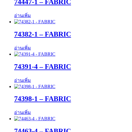
74447-1 – FABRIC
อ่านเพิ่ม
74382-1 – FABRIC
อ่านเพิ่ม
74391-4 – FABRIC
อ่านเพิ่ม
74398-1 – FABRIC
อ่านเพิ่ม
74463-4 – FABRIC