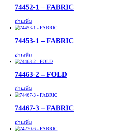
74452-1 – FABRIC
อ่านเพิ่ม
74453-1 – FABRIC
อ่านเพิ่ม
74463-2 – FOLD
อ่านเพิ่ม
74467-3 – FABRIC
อ่านเพิ่ม