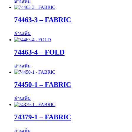
อ่านเพิ่ม
74463-3 – FABRIC
อ่านเพิ่ม
74463-4 – FOLD
อ่านเพิ่ม
74450-1 – FABRIC
อ่านเพิ่ม
74379-1 – FABRIC
อ่านเพิ่ม