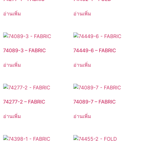
อ่านเพิ่ม
อ่านเพิ่ม
74089-3 – FABRIC
74449-6 – FABRIC
อ่านเพิ่ม
อ่านเพิ่ม
74277-2 – FABRIC
74089-7 – FABRIC
อ่านเพิ่ม
อ่านเพิ่ม