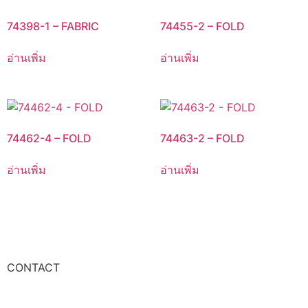
74398-1 – FABRIC
74455-2 – FOLD
อ่านเพิ่ม
อ่านเพิ่ม
74462-4 – FOLD
74463-2 – FOLD
อ่านเพิ่ม
อ่านเพิ่ม
CONTACT