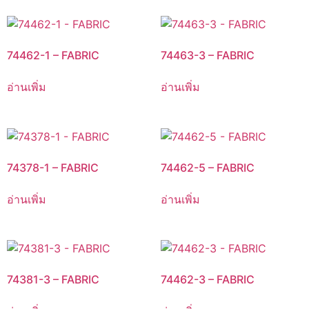
74462-1 – FABRIC
74463-3 – FABRIC
อ่านเพิ่ม
อ่านเพิ่ม
74378-1 – FABRIC
74462-5 – FABRIC
อ่านเพิ่ม
อ่านเพิ่ม
74381-3 – FABRIC
74462-3 – FABRIC