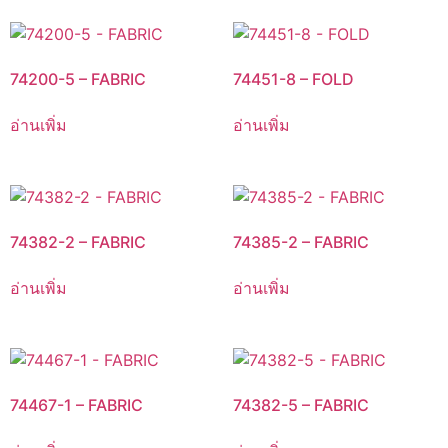
74200-5 – FABRIC
74451-8 – FOLD
อ่านเพิ่ม
อ่านเพิ่ม
74382-2 – FABRIC
74385-2 – FABRIC
อ่านเพิ่ม
อ่านเพิ่ม
74467-1 – FABRIC
74382-5 – FABRIC