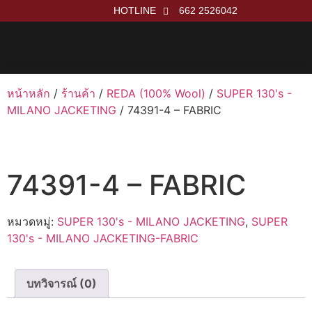
HOTLINE
662 2526042
หน้าหลัก
/
ร้านค้า
/
REDA (100% Wool)
/
SUPER 130's -
MILANO JACKETING
/ 74391-4 – FABRIC
74391-4 – FABRIC
หมวดหมู่:
SUPER 130's - MILANO JACKETING
,
SUPER
130's - MILANO JACKETING-FABRIC
บทวิจารณ์ (0)