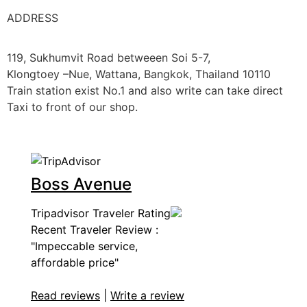
ADDRESS
119, Sukhumvit Road betweeen Soi 5-7,
Klongtoey –Nue, Wattana, Bangkok, Thailand 10110
Train station exist No.1 and also write can take direct
Taxi to front of our shop.
Boss Avenue
Tripadvisor Traveler Rating
Recent Traveler Review :
"Impeccable service,
affordable price"
Read reviews
|
Write a review