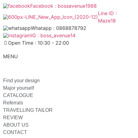
Facebook : bossavenue1988
Line ID :
Maze18
Whatapp : 0868878792
IG : boss_avenue14
Open Time : 10:30 - 22:00
MENU
Find your design
Major yourself
CATALOGUE
Referrals
TRAVELLING TAILOR
REVIEW
ABOUT US
CONTACT