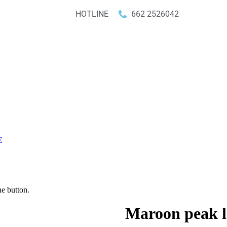
HOTLINE
662 2526042
E
e button.
Maroon peak l