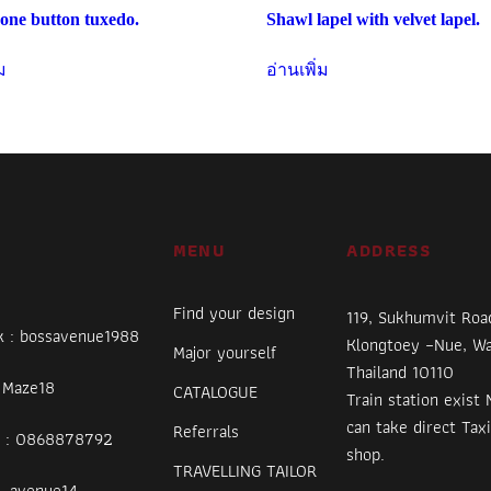
 one button tuxedo.
Shawl lapel with velvet lapel.
ม
อ่านเพิ่ม
MENU
ADDRESS
Find your design
119, Sukhumvit Roa
k : bossavenue1988
Klongtoey –Nue, Wa
Major yourself
Thailand 10110
: Maze18
CATALOGUE
Train station exist 
can take direct Taxi
Referrals
 : 0868878792
shop.
TRAVELLING TAILOR
ss_avenue14