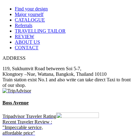
Find your design
Major yourself
CATALOGUE
Referrals
TRAVELLING TAILOR
REVIEW
ABOUT US
CONTACT
ADDRESS
119, Sukhumvit Road betweeen Soi 5-7,
Klongtoey –Nue, Wattana, Bangkok, Thailand 10110
Train station exist No.1 and also write can take direct Taxi to front
of our shop.
Boss Avenue
Tripadvisor Traveler Rating
Recent Traveler Review :
"Impeccable service,
affordable price"