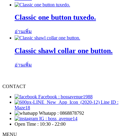
Classic one button tuxedo.
อ่านเพิ่ม
Classic shawl collar one button.
อ่านเพิ่ม
CONTACT
Facebook : bossavenue1988
Line ID :
Maze18
Whatapp : 0868878792
IG : boss_avenue14
Open Time : 10:30 - 22:00
MENU