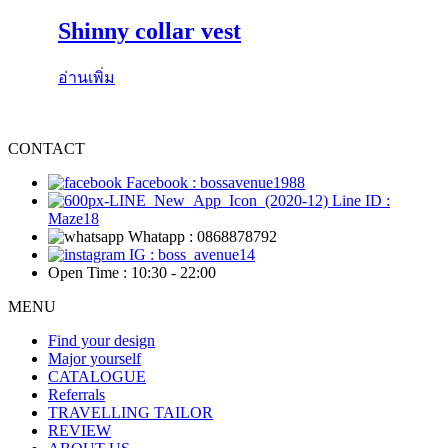
Shinny collar vest
อ่านเพิ่ม
CONTACT
Facebook : bossavenue1988
Line ID :
Maze18
Whatapp : 0868878792
IG : boss_avenue14
Open Time : 10:30 - 22:00
MENU
Find your design
Major yourself
CATALOGUE
Referrals
TRAVELLING TAILOR
REVIEW