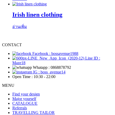
Irish linen clothing
อ่านเพิ่ม
CONTACT
Facebook : bossavenue1988
Line ID :
Maze18
Whatapp : 0868878792
IG : boss_avenue14
Open Time : 10:30 - 22:00
MENU
Find your design
Major yourself
CATALOGUE
Referrals
TRAVELLING TAILOR