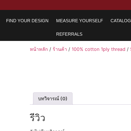
FIND YOUR DESIGN
MEASURE YOURSELF
CATALO
REFERRALS
หน้าหลัก
/
ร้านค้า
/
100% cotton 1ply thread
/
บทวิจารณ์ (0)
รีวิว