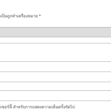
ำเป็นถูกทำเครื่องหมาย
*
ว์เซอร์นี้ สำหรับการแสดงความเห็นครั้งถัดไป