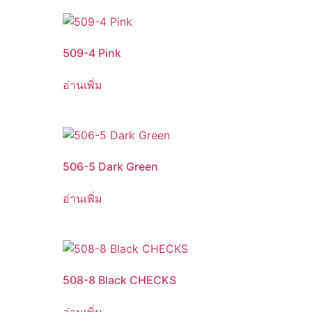
509-4 Pink
อ่านเพิ่ม
506-5 Dark Green
อ่านเพิ่ม
508-8 Black CHECKS
อ่านเพิ่ม