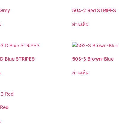
Grey
504-2 Red STRIPES
ม
อ่านเพิ่ม
D.Blue STRIPES
503-3 Brown-Blue
ม
อ่านเพิ่ม
 Red
ม