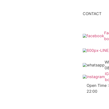
CONTACT
Fa
bo
Wh
0
IG
b
Open Time :
22:00