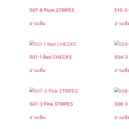
507-8 Plum STRIPES
510-3 
อ่านเพิ่ม
อ่านเพิ่
501-1 Red CHECKS
504-3 
อ่านเพิ่ม
อ่านเพิ่
507-3 Pink STRIPES
506-3
อ่านเพิ่ม
อ่านเพิ่