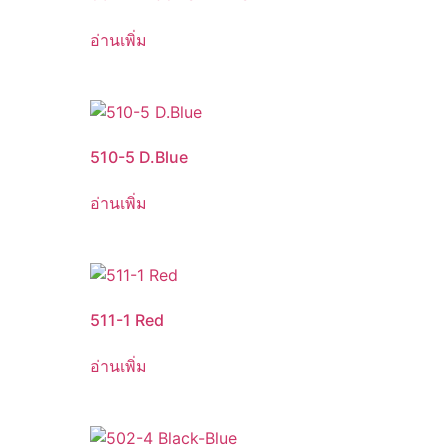
อ่านเพิ่ม
510-5 D.Blue
อ่านเพิ่ม
511-1 Red
อ่านเพิ่ม