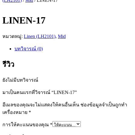
(LH2101)
/
Mid
/ LINEN-17
LINEN-17
หมวดหมู่:
Linen (LH2101)
,
Mid
บทวิจารณ์ (0)
รีวิว
ยังไม่มีบทวิจารณ์
มาเป็นคนแรกที่วิจารณ์ “LINEN-17”
อีเมลของคุณจะไม่แสดงให้คนอื่นเห็น
ช่องข้อมูลจำเป็นถูกทำ
เครื่องหมาย
*
การให้คะแนนของคุณ
*