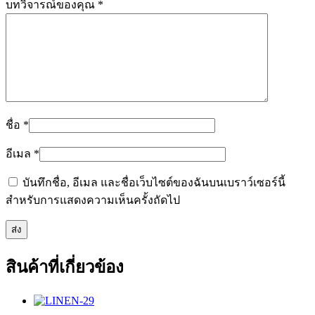
บทวิจารณ์ของคุณ
*
ชื่อ
*
อีเมล
*
บันทึกชื่อ, อีเมล และชื่อเว็บไซต์ของฉันบนเบราว์เซอร์นี้
สำหรับการแสดงความเห็นครั้งถัดไป
สินค้าที่เกี่ยวข้อง