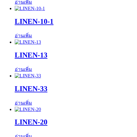
อ่านเพิ่ม
LINEN-10-1
อ่านเพิ่ม
LINEN-13
อ่านเพิ่ม
LINEN-33
อ่านเพิ่ม
LINEN-20
อ่านเพิ่ม