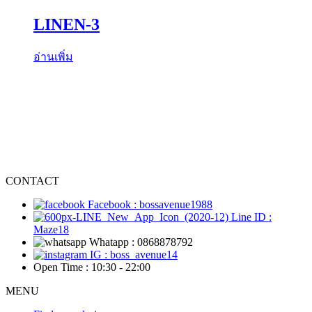
LINEN-3
อ่านเพิ่ม
CONTACT
Facebook : bossavenue1988
Line ID :
Maze18
Whatapp : 0868878792
IG : boss_avenue14
Open Time : 10:30 - 22:00
MENU