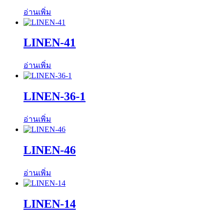
อ่านเพิ่ม
LINEN-41
อ่านเพิ่ม
LINEN-36-1
อ่านเพิ่ม
LINEN-46
อ่านเพิ่ม
LINEN-14