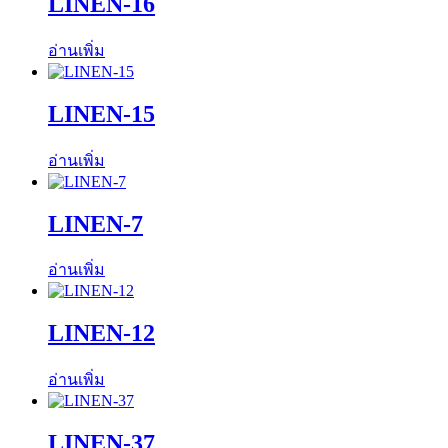
LINEN-16
อ่านเพิ่ม
LINEN-15
อ่านเพิ่ม
LINEN-7
อ่านเพิ่ม
LINEN-12
อ่านเพิ่ม
LINEN-37