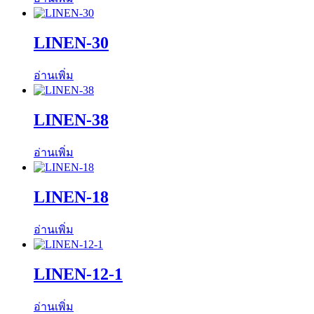
LINEN-30
อ่านเพิ่ม
LINEN-38
อ่านเพิ่ม
LINEN-18
อ่านเพิ่ม
LINEN-12-1
อ่านเพิ่ม