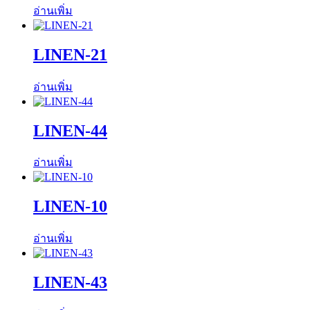
อ่านเพิ่ม
LINEN-21
อ่านเพิ่ม
LINEN-44
อ่านเพิ่ม
LINEN-10
อ่านเพิ่ม
LINEN-43