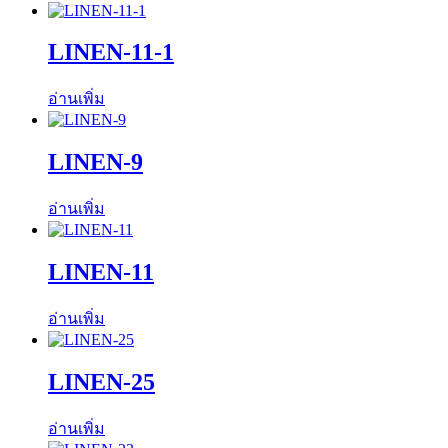
LINEN-11-1
อ่านเพิ่ม
LINEN-9
อ่านเพิ่ม
LINEN-11
อ่านเพิ่ม
LINEN-25
อ่านเพิ่ม