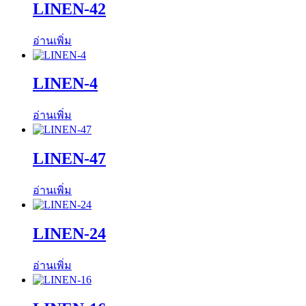
LINEN-42
อ่านเพิ่ม
LINEN-4
อ่านเพิ่ม
LINEN-47
อ่านเพิ่ม
LINEN-24
อ่านเพิ่ม