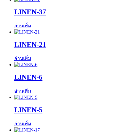
LINEN-37
อ่านเพิ่ม
LINEN-21
อ่านเพิ่ม
LINEN-6
อ่านเพิ่ม
LINEN-5
อ่านเพิ่ม