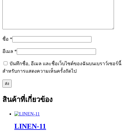
ชื่อ
*
อีเมล
*
บันทึกชื่อ, อีเมล และชื่อเว็บไซต์ของฉันบนเบราว์เซอร์นี้
สำหรับการแสดงความเห็นครั้งถัดไป
สินค้าที่เกี่ยวข้อง
LINEN-11