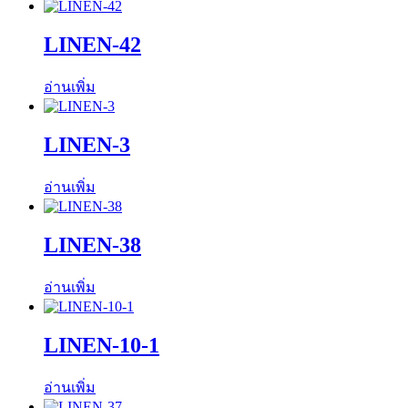
LINEN-42
อ่านเพิ่ม
LINEN-3
อ่านเพิ่ม
LINEN-38
อ่านเพิ่ม
LINEN-10-1
อ่านเพิ่ม