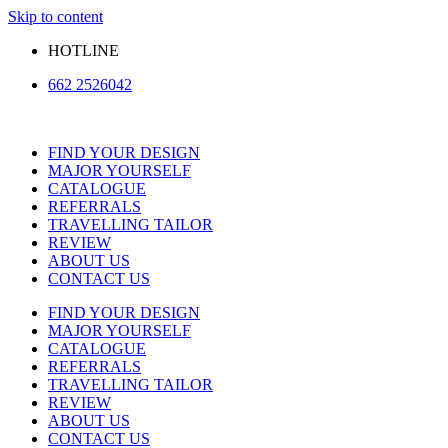
Skip to content
HOTLINE
662 2526042
FIND YOUR DESIGN
MAJOR YOURSELF
CATALOGUE
REFERRALS
TRAVELLING TAILOR
REVIEW
ABOUT US
CONTACT US
FIND YOUR DESIGN
MAJOR YOURSELF
CATALOGUE
REFERRALS
TRAVELLING TAILOR
REVIEW
ABOUT US
CONTACT US