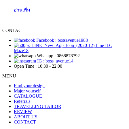
อ่านเพิ่ม
CONTACT
Facebook : bossavenue1988
Line ID :
Maze18
Whatapp : 0868878792
IG : boss_avenue14
Open Time : 10:30 - 22:00
MENU
Find your design
Major yourself
CATALOGUE
Referrals
TRAVELLING TAILOR
REVIEW
ABOUT US
CONTACT