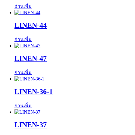
อ่านเพิ่ม
LINEN-44
อ่านเพิ่ม
LINEN-47
อ่านเพิ่ม
LINEN-36-1
อ่านเพิ่ม
LINEN-37