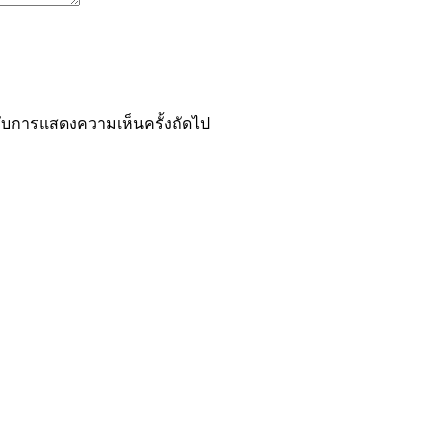
ำหรับการแสดงความเห็นครั้งถัดไป