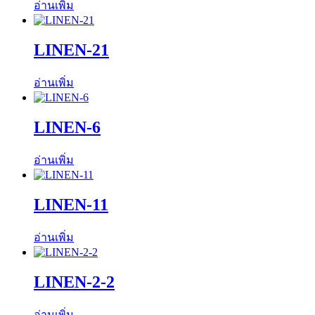
อ่านเพิ่ม
LINEN-21
อ่านเพิ่ม
LINEN-6
อ่านเพิ่ม
LINEN-11
อ่านเพิ่ม
LINEN-2-2
อ่านเพิ่ม