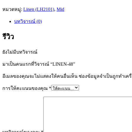
หมวดหมู่:
Linen (LH2101)
,
Mid
บทวิจารณ์ (0)
รีวิว
ยังไม่มีบทวิจารณ์
มาเป็นคนแรกที่วิจารณ์ “LINEN-48”
อีเมลของคุณจะไม่แสดงให้คนอื่นเห็น
ช่องข้อมูลจำเป็นถูกทำเค
การให้คะแนนของคุณ
*