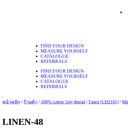
FIND YOUR DESIGN
MEASURE YOURSELF
CATALOGUE
REFERRALS
FIND YOUR DESIGN
MEASURE YOURSELF
CATALOGUE
REFERRALS
หน้าหลัก
/
ร้านค้า
/
100% cotton 1ply thread
/
Linen (LH2101)
/
Mi
LINEN-48