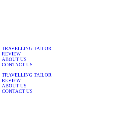
TRAVELLING TAILOR
REVIEW
ABOUT US
CONTACT US
TRAVELLING TAILOR
REVIEW
ABOUT US
CONTACT US