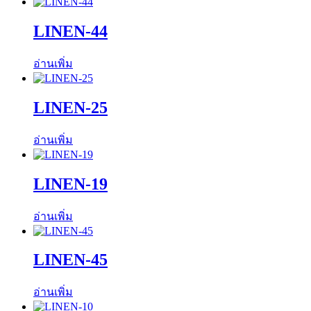
LINEN-44
อ่านเพิ่ม
LINEN-25
อ่านเพิ่ม
LINEN-19
อ่านเพิ่ม
LINEN-45
อ่านเพิ่ม