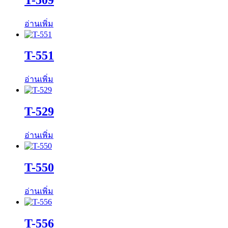
อ่านเพิ่ม
T-551
อ่านเพิ่ม
T-529
อ่านเพิ่ม
T-550
อ่านเพิ่ม
T-556