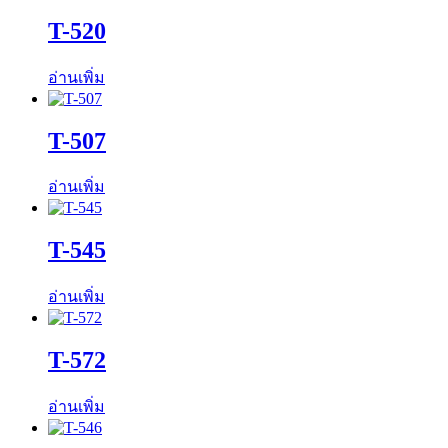
T-520
อ่านเพิ่ม
T-507
อ่านเพิ่ม
T-545
อ่านเพิ่ม
T-572
อ่านเพิ่ม