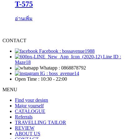
T-575
อ่านเพิ่ม
CONTACT
Facebook : bossavenue1988
Line ID :
Maze18
Whatapp : 0868878792
IG : boss_avenue14
Open Time : 10:30 - 22:00
MENU
Find your design
Major yourself
CATALOGUE
Referrals
TRAVELLING TAILOR
REVIEW
ABOUT US