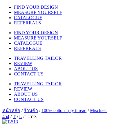
FIND YOUR DESIGN
MEASURE YOURSELF
CATALOGUE
REFERRALS
FIND YOUR DESIGN
MEASURE YOURSELF
CATALOGUE
REFERRALS
TRAVELLING TAILOR
REVIEW
ABOUT US
CONTACT US
TRAVELLING TAILOR
REVIEW
ABOUT US
CONTACT US
หน้าหลัก
/
ร้านค้า
/
100% cotton 1ply thread
/
Mischief-
454
/
T
/
L
/ T-513