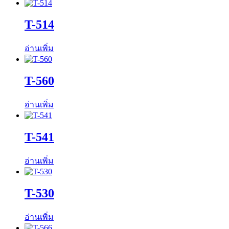
T-514
อ่านเพิ่ม
T-560
อ่านเพิ่ม
T-541
อ่านเพิ่ม
T-530
อ่านเพิ่ม