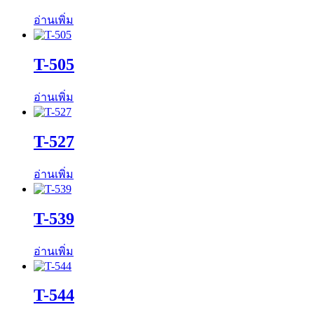
อ่านเพิ่ม
T-505
อ่านเพิ่ม
T-527
อ่านเพิ่ม
T-539
อ่านเพิ่ม
T-544