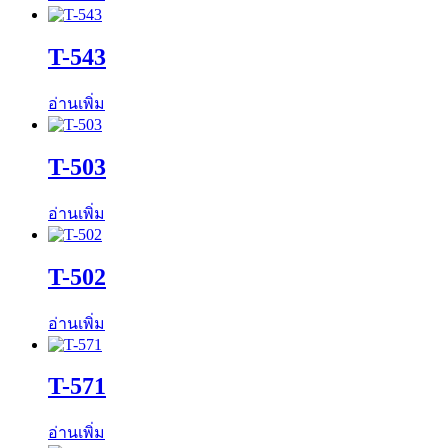
T-543
อ่านเพิ่ม
T-503
อ่านเพิ่ม
T-502
อ่านเพิ่ม
T-571
อ่านเพิ่ม