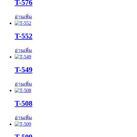
T-576
อ่านเพิ่ม
T-552
อ่านเพิ่ม
T-549
อ่านเพิ่ม
T-508
อ่านเพิ่ม
T-509