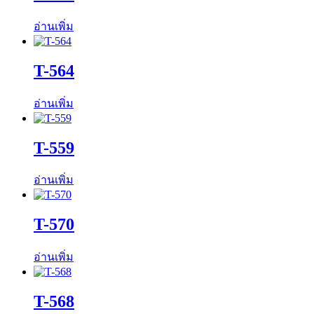
อ่านเพิ่ม
T-564
อ่านเพิ่ม
T-559
อ่านเพิ่ม
T-570
อ่านเพิ่ม
T-568