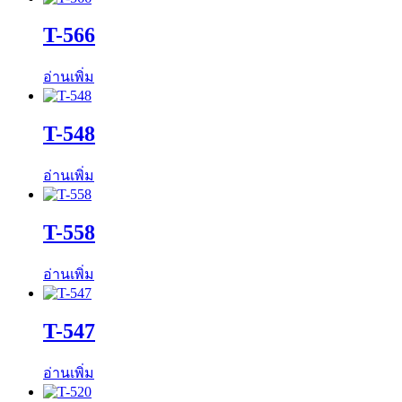
T-566
อ่านเพิ่ม
T-548
อ่านเพิ่ม
T-558
อ่านเพิ่ม
T-547
อ่านเพิ่ม