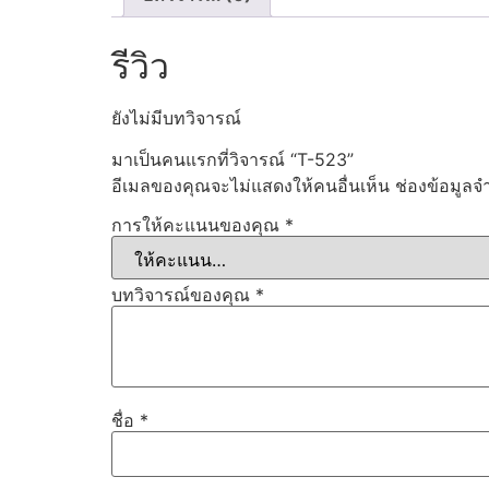
รีวิว
ยังไม่มีบทวิจารณ์
มาเป็นคนแรกที่วิจารณ์ “T-523”
อีเมลของคุณจะไม่แสดงให้คนอื่นเห็น
ช่องข้อมูลจ
การให้คะแนนของคุณ
*
บทวิจารณ์ของคุณ
*
ชื่อ
*