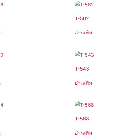
T-562
ม
อ่านเพิ่ม
T-543
ม
อ่านเพิ่ม
T-568
ม
อ่านเพิ่ม