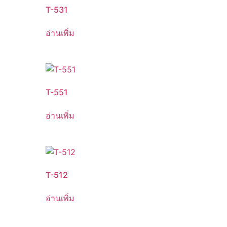
T-531
อ่านเพิ่ม
T-551
อ่านเพิ่ม
T-512
อ่านเพิ่ม