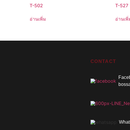
T-502
T-527
อ่านเพิ่ม
อ่านเพิ่
CONTACT
Faceb
boss
What