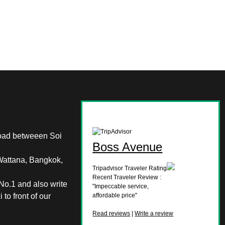
oad betweeen Soi
Boss Avenue
Wattana, Bangkok,
Tripadvisor Traveler Rating
Recent Traveler Review :
 No.1 and also write
"Impeccable service,
 to front of our
affordable price"
Read reviews
|
Write a review