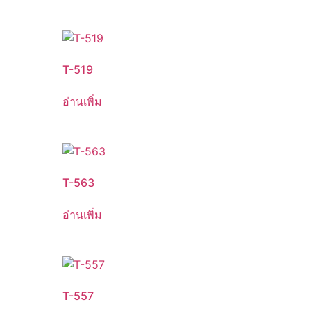
T-519
อ่านเพิ่ม
T-563
อ่านเพิ่ม
T-557