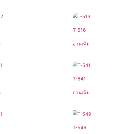
T-516
ม
อ่านเพิ่ม
T-541
ม
อ่านเพิ่ม
T-549