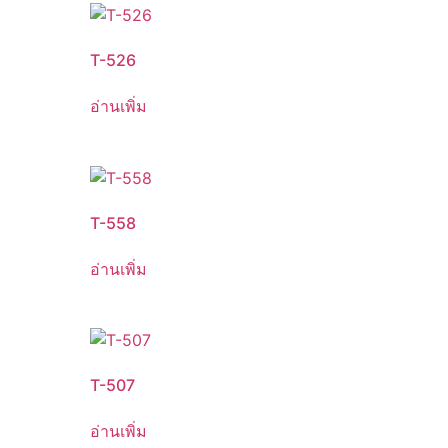
T-526
อ่านเพิ่ม
T-558
อ่านเพิ่ม
T-507
อ่านเพิ่ม