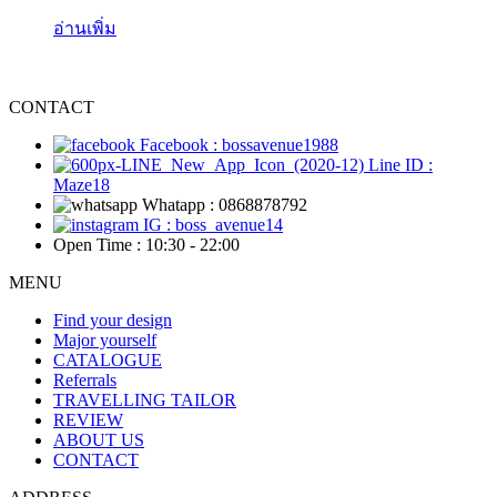
อ่านเพิ่ม
CONTACT
Facebook : bossavenue1988
Line ID :
Maze18
Whatapp : 0868878792
IG : boss_avenue14
Open Time : 10:30 - 22:00
MENU
Find your design
Major yourself
CATALOGUE
Referrals
TRAVELLING TAILOR
REVIEW
ABOUT US
CONTACT