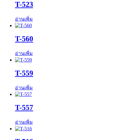
T-523
อ่านเพิ่ม
T-560
อ่านเพิ่ม
T-559
อ่านเพิ่ม
T-557
อ่านเพิ่ม