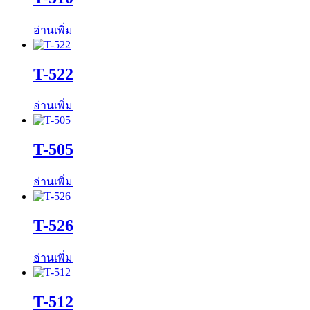
อ่านเพิ่ม
T-522
อ่านเพิ่ม
T-505
อ่านเพิ่ม
T-526
อ่านเพิ่ม
T-512