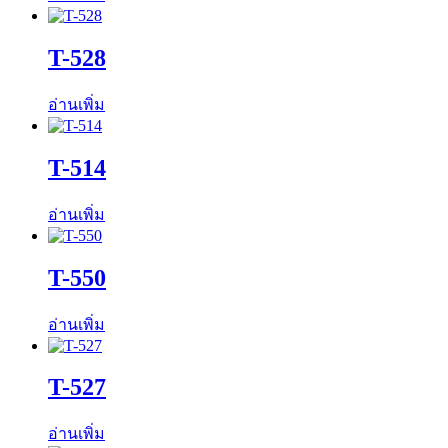
T-528
อ่านเพิ่ม
T-514
อ่านเพิ่ม
T-550
อ่านเพิ่ม
T-527
อ่านเพิ่ม