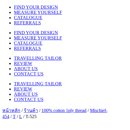
FIND YOUR DESIGN
MEASURE YOURSELF
CATALOGUE
REFERRALS
FIND YOUR DESIGN
MEASURE YOURSELF
CATALOGUE
REFERRALS
TRAVELLING TAILOR
REVIEW
ABOUT US
CONTACT US
TRAVELLING TAILOR
REVIEW
ABOUT US
CONTACT US
หน้าหลัก
/
ร้านค้า
/
100% cotton 1ply thread
/
Mischief-
454
/
T
/
L
/ T-525