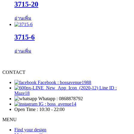
3715-20
อ่านเพิ่ม
3715-6
อ่านเพิ่ม
CONTACT
Facebook : bossavenue1988
Line ID :
Maze18
Whatapp : 0868878792
IG : boss_avenue14
Open Time : 10:30 - 22:00
MENU
Find your design