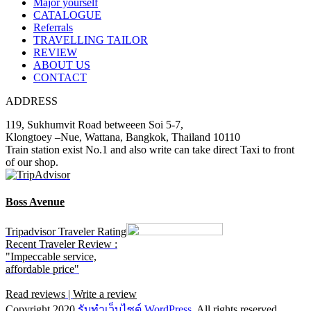
Major yourself
CATALOGUE
Referrals
TRAVELLING TAILOR
REVIEW
ABOUT US
CONTACT
ADDRESS
119, Sukhumvit Road betweeen Soi 5-7,
Klongtoey –Nue, Wattana, Bangkok, Thailand 10110
Train station exist No.1 and also write can take direct Taxi to front
of our shop.
Boss Avenue
Tripadvisor Traveler Rating
Recent Traveler Review :
"Impeccable service,
affordable price"
Read reviews
|
Write a review
Copyright 2020
รับทําเว็บไซต์ WordPress
. All rights reserved