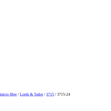
icro fibre
/
Lords & Tailor
/
3715
/ 3715-24