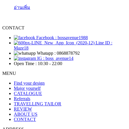
อ่านเพิ่ม
CONTACT
Facebook : bossavenue1988
Line ID :
Maze18
Whatapp : 0868878792
IG : boss_avenue14
Open Time : 10:30 - 22:00
MENU
Find your design
Major yourself
CATALOGUE
Referrals
TRAVELLING TAILOR
REVIEW
ABOUT US
CONTACT