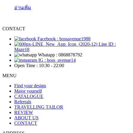
อ่านเพิ่ม
CONTACT
Facebook : bossavenue1988
Line ID :
Maze18
Whatapp : 0868878792
IG : boss_avenue14
Open Time : 10:30 - 22:00
MENU
Find your design
Major yourself
CATALOGUE
Referrals
TRAVELLING TAILOR
REVIEW
ABOUT US
CONTACT