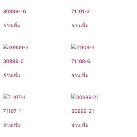
30999-16
71101-3
อ่านเพิ่ม
อ่านเพิ่ม
30999-6
71108-6
อ่านเพิ่ม
อ่านเพิ่ม
71107-1
30999-21
อ่านเพิ่ม
อ่านเพิ่ม