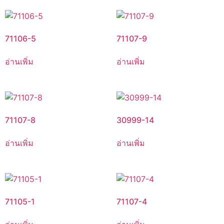
71106-5
71107-9
อ่านเพิ่ม
อ่านเพิ่ม
71107-8
30999-14
อ่านเพิ่ม
อ่านเพิ่ม
71105-1
71107-4