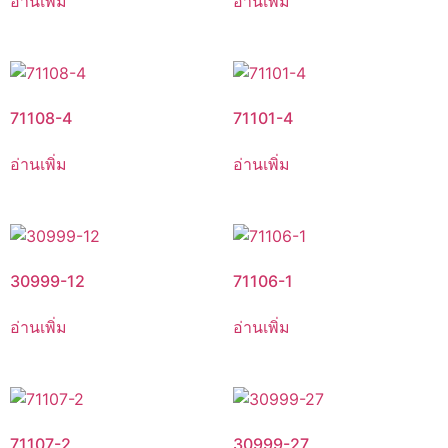
อ่านเพิ่ม
อ่านเพิ่ม
71108-4
71101-4
อ่านเพิ่ม
อ่านเพิ่ม
30999-12
71106-1
อ่านเพิ่ม
อ่านเพิ่ม
71107-2
30999-27