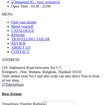
IG : boss_avenue14
Open Time : 10:30 - 22:00
MENU
Find your design
Major yourself
CATALOGUE
Referrals
TRAVELLING TAILOR
REVIEW
ABOUT US
CONTACT
ADDRESS
119, Sukhumvit Road betweeen Soi 5-7,
Klongtoey –Nue, Wattana, Bangkok, Thailand 10110
Train station exist No.1 and also write can take direct Taxi to front
of our shop.
Boss Avenue
Tripadvisor Traveler Rating