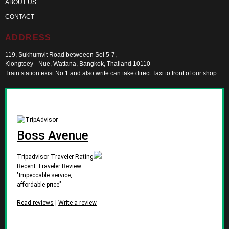
ABOUT US
CONTACT
ADDRESS
119, Sukhumvit Road betweeen Soi 5-7,
Klongtoey –Nue, Wattana, Bangkok, Thailand 10110
Train station exist No.1 and also write can take direct Taxi to front of our shop.
Boss Avenue
Tripadvisor Traveler Rating
Recent Traveler Review :
"Impeccable service,
affordable price"
Read reviews
|
Write a review